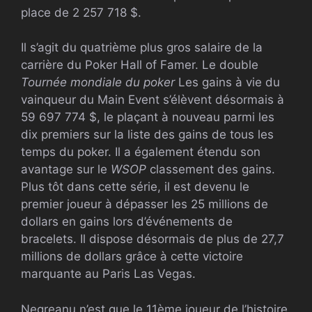
place de 2 257 718 $.
Il s’agit du quatrième plus gros salaire de la
carrière du Poker Hall of Famer. Le double
Tournée mondiale du poker
Les gains à vie du
vainqueur du Main Event s’élèvent désormais à
59 697 774 $, le plaçant à nouveau parmi les
dix premiers sur la liste des gains de tous les
temps du poker. Il a également étendu son
avantage sur le
WSOP
classement des gains.
Plus tôt dans cette série, il est devenu le
premier joueur à dépasser les 25 millions de
dollars en gains lors d’événements de
bracelets. Il dispose désormais de plus de 27,7
millions de dollars grâce à cette victoire
marquante au Paris Las Vegas.
Negreanu n’est que le 11ème joueur de l’histoire