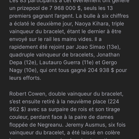
Les 83 participants à cet événement ont généré
un prizepool de 7 968 ​​000 $, seuls les 13
premiers gagnant l’argent. La bulle à six chiffres
a éclaté le deuxième jour, Naoya Kihara, triple
vainqueur du bracelet, étant le dernier à être
envoyé sur le rail les mains vides. Il a
rapidement été rejoint par Joao Simao (13e),
quadruple vainqueur de bracelets, Jonathan
Depa (12e), Lautauro Guerra (11e) et Gergo
Nagy (10e), qui ont tous gagné 204 938 $ pour
leurs efforts.
Robert Cowen, double vainqueur du bracelet,
s’est ensuite retiré à la neuvième place (224
962 $) avec sa surpaire de rois et son tirage
couleur, perdant face à la paire de dames
floppée de Negreanu. Jeremy Ausmus, six fois
vainqueur du bracelet, a été laissé en colère