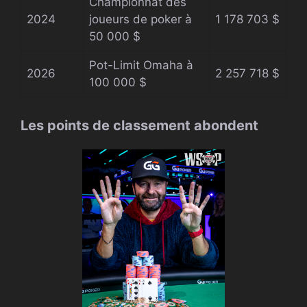
Championnat des
2024
joueurs de poker à
1 178 703 $
50 000 $
Pot-Limit Omaha à
2026
2 257 718 $
100 000 $
Les points de classement abondent