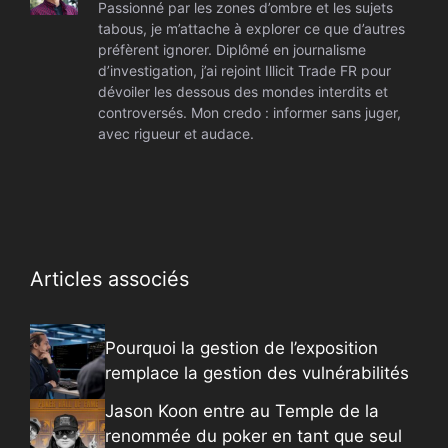
Passionné par les zones d’ombre et les sujets
tabous, je m’attache à explorer ce que d’autres
préfèrent ignorer. Diplômé en journalisme
d’investigation, j’ai rejoint Illicit Trade FR pour
dévoiler les dessous des mondes interdits et
controversés. Mon credo : informer sans juger,
avec rigueur et audace.
Articles associés
Pourquoi la gestion de l’exposition
remplace la gestion des vulnérabilités
Jason Koon entre au Temple de la
renommée du poker en tant que seul