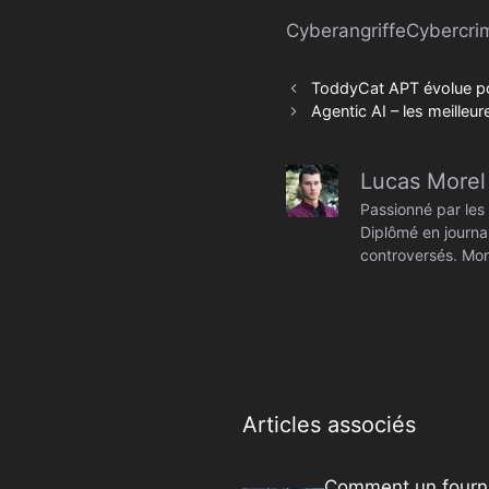
Cyberangriffe
Cybercrim
ToddyCat APT évolue pou
Agentic AI – les meilleur
Lucas Morel
Passionné par les 
Diplômé en journal
controversés. Mon
Articles associés
Comment un fourn