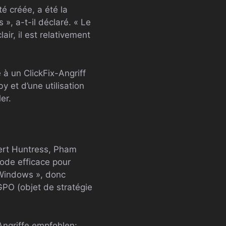
é créée, a été la
, a-t-il déclaré. « Le
ir, il est relativement
à un ClickFix-Angriff
y et d’une utilisation
er.
xpert Huntress, Pham
hode efficace pour
n Windows », donc
GPO (objet de stratégie
ngriffe empfohlen: