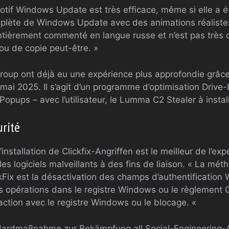
otif Windows Update est très efficace, même si elle a ét
plète de Windows Update avec des animations réalistes »
ièrement commenté en langue russe et n’est pas très cla
ou de copie peut-être. »
oup ont déjà eu une expérience plus approfondie grâce 
n mai 2025. Il s’agit d’un programme d’optimisation Drive-b
pups – avec l’utilisateur, le Lumma C2 Stealer à install
urité
’installation de Clickfix-Angriffen est le meilleur de l’e
les logiciels malveillants à des fins de liaison. « La mét
ckFix est la désactivation des champs d’authentificatio
es opérations dans le registre Windows ou le règlement 
raction avec le registre Windows ou le blocage. «
ardmaßnahme zur Bekämpfung all Social-Engineering-A