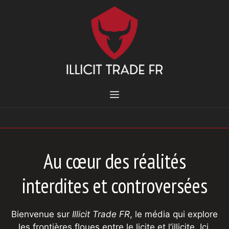
Aller
au
contenu
MENU
Au cœur des réalités
interdites et controversées
Bienvenue sur
Illicit Trade FR
, le média qui explore
les frontières floues entre le licite et l’illicite. Ici,