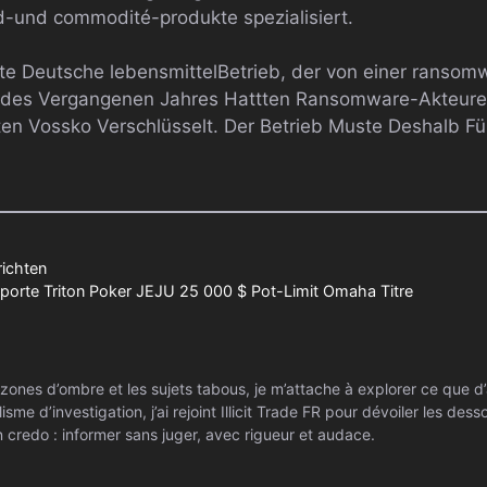
hd-und commodité-produkte spezialisiert.
rste Deutsche lebensmittelBetrieb, der von einer ranso
e des Vergangenen Jahres Hattten Ransomware-Akteure
en Vossko Verschlüsselt. Der Betrieb Muste Deshalb Fü
richten
orte Triton Poker JEJU 25 000 $ Pot-Limit Omaha Titre
zones d’ombre et les sujets tabous, je m’attache à explorer ce que d’
isme d’investigation, j’ai rejoint Illicit Trade FR pour dévoiler les de
 credo : informer sans juger, avec rigueur et audace.