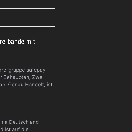
are-bande mit
are-gruppe safepay
er Behaupten, Zwei
bei Genau Handelt, ist
en à Deutschland
 ist auf die