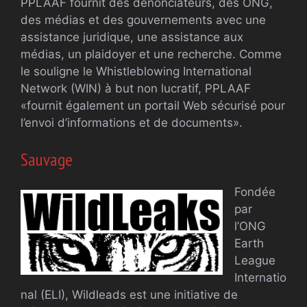
PPLAAF fournit des dénonciateurs, des ONG,
des médias et des gouvernements avec une
assistance juridique, une assistance aux
médias, un plaidoyer et une recherche. Comme
le souligne le Whistleblowing International
Network (WIN) à but non lucratif, PPLAAF
«fournit également un portail Web sécurisé pour
l’envoi d’informations et de documents».
Sauvage
Fondée
par
l’ONG
Earth
League
Internatio
nal (ELI), Wildleads est une initiative de