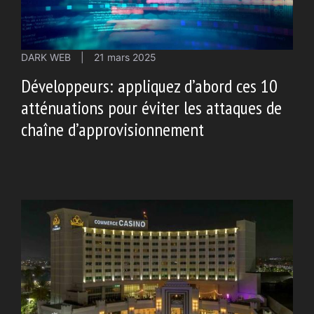
DARK WEB
|
21 mars 2025
Développeurs: appliquez d’abord ces 10
atténuations pour éviter les attaques de
chaîne d’approvisionnement