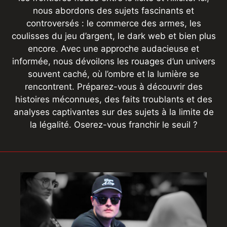
nous abordons des sujets fascinants et
controversés : le commerce des armes, les
coulisses du jeu d’argent, le dark web et bien plus
encore. Avec une approche audacieuse et
informée, nous dévoilons les rouages d’un univers
souvent caché, où l’ombre et la lumière se
rencontrent. Préparez-vous à découvrir des
histoires méconnues, des faits troublants et des
analyses captivantes sur des sujets à la limite de
la légalité. Oserez-vous franchir le seuil ?