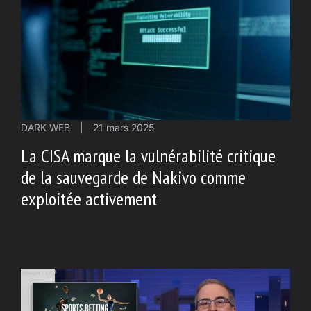
DARK WEB
|
21 mars 2025
La CISA marque la vulnérabilité critique
de la sauvegarde de Nakivo comme
exploitée activement