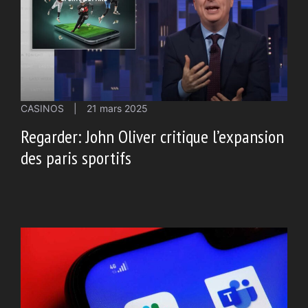
CASINOS
|
21 mars 2025
Regarder: John Oliver critique l’expansion
des paris sportifs