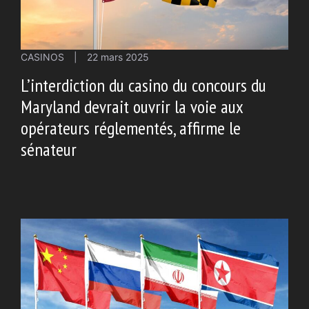
CASINOS
|
22 mars 2025
L’interdiction du casino du concours du
Maryland devrait ouvrir la voie aux
opérateurs réglementés, affirme le
sénateur