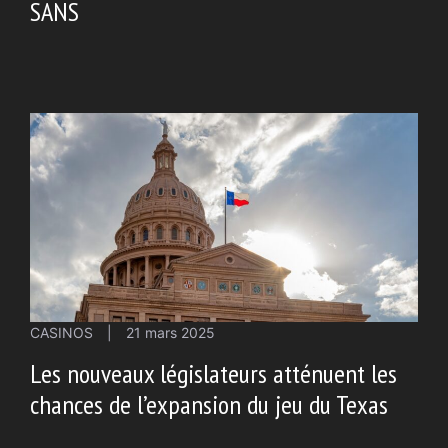
SANS
CASINOS
|
21 mars 2025
Les nouveaux législateurs atténuent les
chances de l’expansion du jeu du Texas