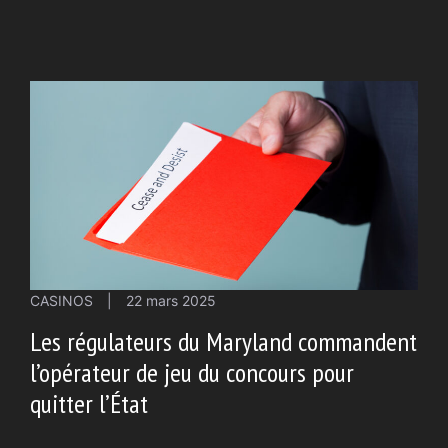
CASINOS
|
22 mars 2025
Les régulateurs du Maryland commandent
l’opérateur de jeu du concours pour
quitter l’État