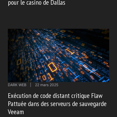
pour le casino de Dallas
DARK WEB
|
22 mars 2025
Exécution de code distant critique Flaw
Pattuée dans des serveurs de sauvegarde
Veeam