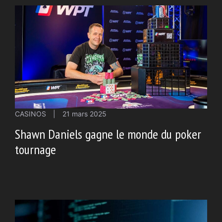
CASINOS
|
21 mars 2025
Shawn Daniels gagne le monde du poker
tournage